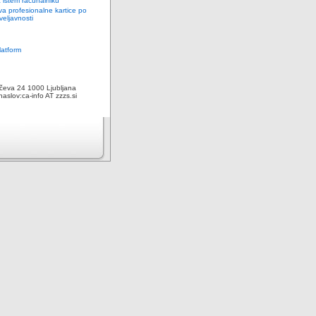
 istem računalniku
a profesionalne kartice po
veljavnosti
latform
čeva 24 1000 Ljubljana
naslov:ca-info AT zzzs.si